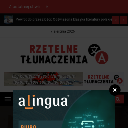
Z ostatniej chwili
Zróżnicowanie językowe w Polsce: dialekty i gwary w cieniu
jedności językowej
7 sierpnia 2026
❌
Przełącz
menu
STRONA GŁÓWNA
PORADY I WSKAZÓWKI