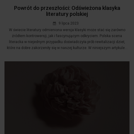
Powrót do przeszłości: Odświeżona klasyka
literatury polskiej
9 lipca 2023
W świecie literatury odmieniona wersja klasyki może stać się zarówno
źródłem kontrowersji, jak i fascynującym odkryciem. Polska scena
literacka w niejednym przypadku doświadczyła prób rewitalizacji dzieł,
które na dobre zakorzeniły się w naszej kulturze. W niniejszym artykule...