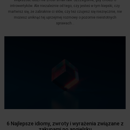
Większość ludzi nie znosi small talk. Szczególnie, gdy chodzi o
introwertyków. Ale niezależnie od tego, czy jesteś w tym kiepski, czy
martwisz się, że zabraknie ci słów, czy też czujesz się niezręcznie, nie
możesz uniknąć tej uprzejmej rozmowy o pozornie nieistotnych
sprawach...
6 Najlepsze idiomy, zwroty i wyrażenia związane z
zakupami po angielsku