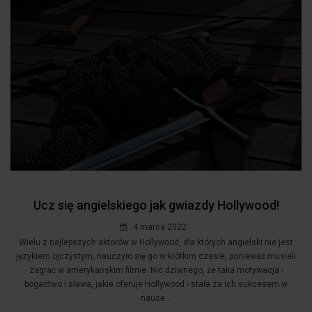
Ucz się angielskiego jak gwiazdy Hollywood!
4 marca 2022
Wielu z najlepszych aktorów w Hollywood, dla których angielski nie jest
językiem ojczystym, nauczyło się go w krótkim czasie, ponieważ musieli
zagrać w amerykańskim filmie. Nic dziwnego, że taka motywacja -
bogactwo i sława, jakie oferuje Hollywood - stała za ich sukcesem w
nauce...